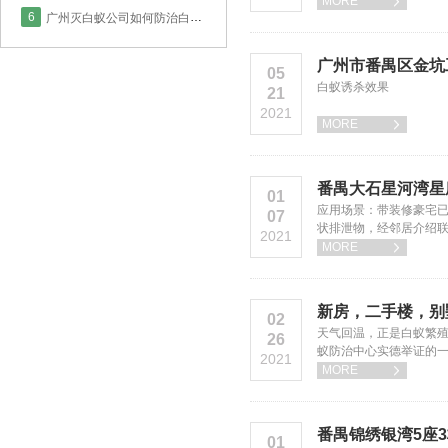
实德白蚁防治中心看看
MORE

6
广州灭白蚁公司如何防治白蚁？
广州市番禺区金坑
05
白蚁诱杀效果
21
2021
MORE

番禺大石星河湾星
01
应用场景：带装修豪宅已
07
状排泄物，经邻居介绍联
2021
治效果：经过7天后的跟
MORE

新房，二手楼，别
02
天气回温，正是白蚁繁
26
蚁防治中心实德举证的
2021
MORE

番禺锦绣银湾5座
01