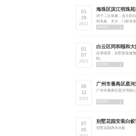
海珠区滨江明珠苑
01
房子二次装修，业主防
29
和夹板、木方、门框等
2021
MORE

白云区同和颐和大
01
应用场景：别墅新装修预
07
料。
2021
MORE

广州市番禺区星河
06
广州市番禺区星河湾朗
11
2021
MORE

别墅花园安装白蚁
07
别墅花园诱杀白蚁
05
2021