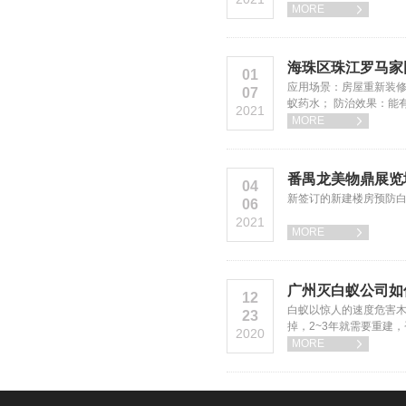
MORE

海珠区珠江罗马家
01
应用场景：房屋重新装修
07
蚁药水； 防治效果：能
2021
MORE

番禺龙美物鼎展览
04
新签订的新建楼房预防
06
2021
MORE

广州灭白蚁公司如
12
白蚁以惊人的速度危害木
23
掉，2~3年就需要重建
2020
MORE
