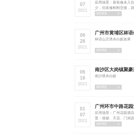
应用场景：新装修未入住
07
少，但装修刚刚交接，就
2021
及建议：房间安装诱杀箱
MORE

较多，就从花园放药，
广州市黄埔区林语
06
林语山庄诱杀白蚁效果
28
2021
MORE

南沙区大岗镇聚豪
06
南沙诱杀白蚁
16
2021
MORE

广州环市中路花园
01
应用场景：广州花园酒店
07
置：墙裙、天花、门洞及
2021
果：使用专业预防白蚁药
MORE
