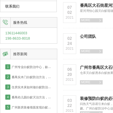
番禺区大石街星河
联系我们
07
星河湾怡心园灭白蚁现
02
2021
MORE


服务热线
13611446003
公司团队
198-8633-8018
02
24
2021
MORE


推荐新闻
1
广州专业白蚁防治中心，叙说新房厨房白蚁防治如何才能彻底！
广州市番禺区大石
06
仓库灭白蚁诱杀白蚁效
20
2
番禺实木门白蚁防治方法，广州防治中心2小时完成商品房施工！
2021
MORE

3
住房实木床如何做白蚁防治，番禺业主采用喷药灭治处理！
4
番禺幼儿园白蚁灭治方法，针对木地板白蚁实德防治中心这么做！
装修预防白蚁的必
03
闷热天气容易引来白蚁
22
5
广州新房装修墙面发现白蚁如何防治？看实德防治中心怎么处理！
觑。广州白蚁防治中心
2021