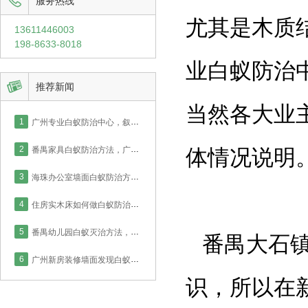

服务热线
尤其是木质
13611446003
198-8633-8018
业白蚁防治

推荐新闻
当然各大业
1
广州专业白蚁防治中心，叙说新房厨房白蚁防治如何才能彻底！
2
番禺家具白蚁防治方法，广州防治中心2小时完成房屋施工！
体情况说明
3
海珠办公室墙面白蚁防治方案，广州防治中心药水灭治工程！
4
住房实木床如何做白蚁防治，番禺业主采用喷药灭治处理！
5
番禺幼儿园白蚁灭治方法，针对木地板白蚁实德防治中心这么做！
番禺大石
6
广州新房装修墙面发现白蚁如何防治？看实德防治中心怎么处理！
识，所以在